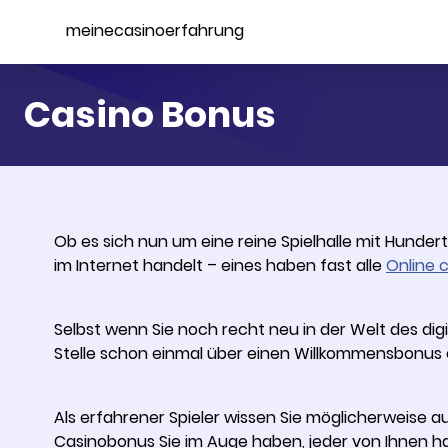
Home
meinecasinoerfahrung
Casino Bonus
Ob es sich nun um eine reine Spielhalle mit Hunder
im Internet handelt – eines haben fast alle
Online 
Selbst wenn Sie noch recht neu in der Welt des digi
Stelle schon einmal über einen Willkommensbonus o
Als erfahrener Spieler wissen Sie möglicherweise 
Casinobonus Sie im Auge haben, jeder von Ihnen h