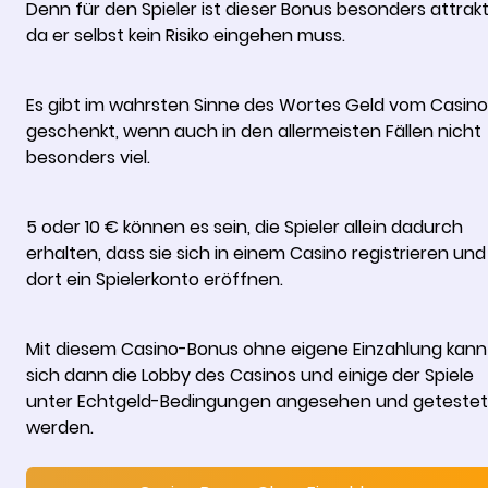
Denn für den Spieler ist dieser Bonus besonders attrakt
da er selbst kein Risiko eingehen muss.
Es gibt im wahrsten Sinne des Wortes Geld vom Casino
geschenkt, wenn auch in den allermeisten Fällen nicht
besonders viel.
5 oder 10 € können es sein, die Spieler allein dadurch
erhalten, dass sie sich in einem Casino registrieren und
dort ein Spielerkonto eröffnen.
Mit diesem Casino-Bonus ohne eigene Einzahlung kann
sich dann die Lobby des Casinos und einige der Spiele
unter Echtgeld-Bedingungen angesehen und getestet
werden.