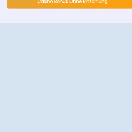
Casino Bonus Ohne Einzahlung