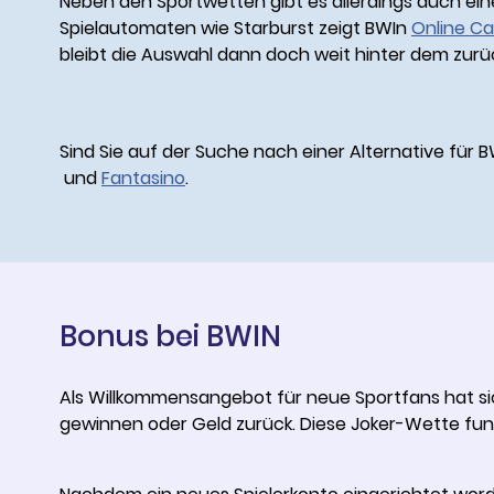
Neben den Sportwetten gibt es allerdings auch eine
Spielautomaten wie Starburst zeigt BWIn
Online Ca
bleibt die Auswahl dann doch weit hinter dem zurück
Sind Sie auf der Suche nach einer Alternative für
und
Fantasino
.
Bonus bei BWIN
Als Willkommensangebot für neue Sportfans hat si
gewinnen oder Geld zurück. Diese Joker-Wette fun