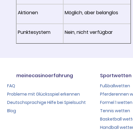
Aktionen
Möglich, aber belanglos
Punktesystem
Nein, nicht verfügbar
meinecasinoerfahrung
Sportwetten
FAQ
Fußballwetten
Probleme mit Glücksspiel erkennen
Pferderennen 
Deutschsprachige Hilfe bei Spielsucht
Formel 1 wetten
Blog
Tennis wetten
Basketball wet
Handball wette