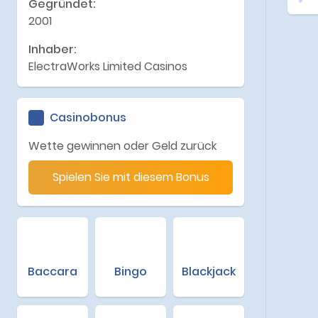
Gegründet:
2001
Inhaber:
ElectraWorks Limited Casinos
Casinobonus
Wette gewinnen oder Geld zurück
Spielen Sie mit diesem Bonus
Baccara
Bingo
Blackjack