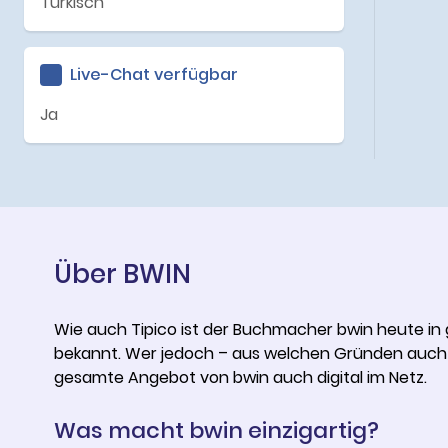
Türkisch
Live-Chat verfügbar
Ja
Über BWIN
Wie auch Tipico ist der Buchmacher bwin heute in
bekannt. Wer jedoch – aus welchen Gründen auch i
gesamte Angebot von bwin auch digital im Netz.
Was macht bwin einzigartig?