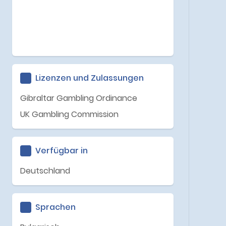
Lizenzen und Zulassungen
Gibraltar Gambling Ordinance
UK Gambling Commission
Verfügbar in
Deutschland
Sprachen