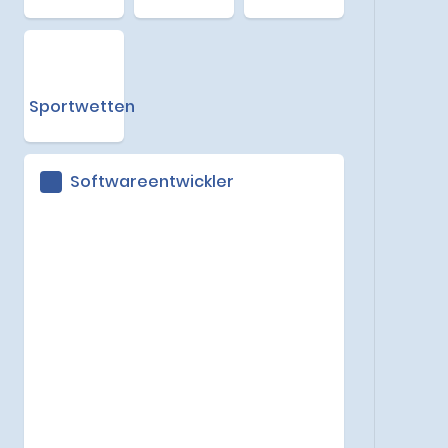
Sportwetten
Softwareentwickler