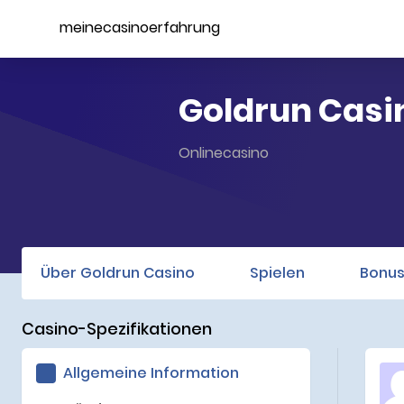
Home
meinecasinoerfahrung
Goldrun Casi
Onlinecasino
Über Goldrun Casino
Spielen
Bonu
Casino-Spezifikationen
Allgemeine Information