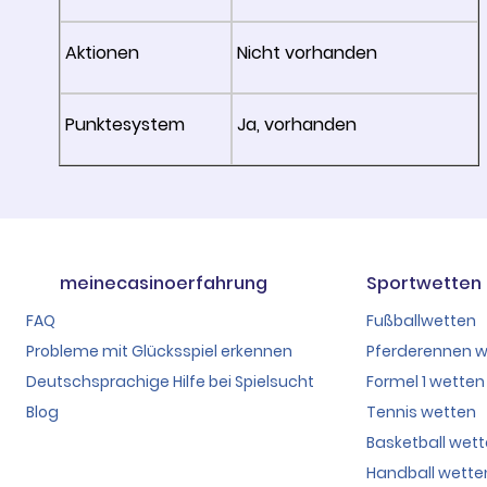
Aktionen
Nicht vorhanden
Punktesystem
Ja, vorhanden
meinecasinoerfahrung
Sportwetten
FAQ
Fußballwetten
Probleme mit Glücksspiel erkennen
Pferderennen 
Deutschsprachige Hilfe bei Spielsucht
Formel 1 wetten
Blog
Tennis wetten
Basketball wet
Handball wette