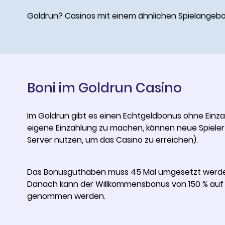
Goldrun? Casinos mit einem ähnlichen Spielangebo
Boni im Goldrun Casino
Im Goldrun gibt es einen Echtgeldbonus ohne Einzah
eigene Einzahlung zu machen, können neue Spieler 
Server nutzen, um das Casino zu erreichen).
Das Bonusguthaben muss 45 Mal umgesetzt werden
Danach kann der Willkommensbonus von 150 % auf d
genommen werden.