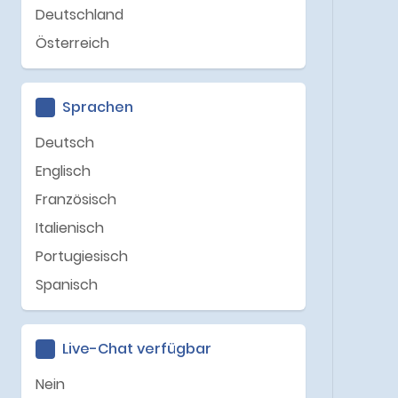
Deutschland
Österreich
Sprachen
Deutsch
Englisch
Französisch
Italienisch
Portugiesisch
Spanisch
Live-Chat verfügbar
Nein