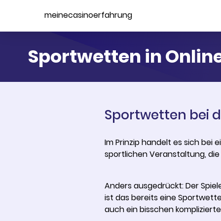
Home
meinecasinoerfahrung
Sportwetten in Onlin
Sportwetten bei 
Im Prinzip handelt es sich bei
sportlichen Veranstaltung, di
Anders ausgedrückt: Der Spiel
ist das bereits eine Sportwett
auch ein bisschen komplizierte