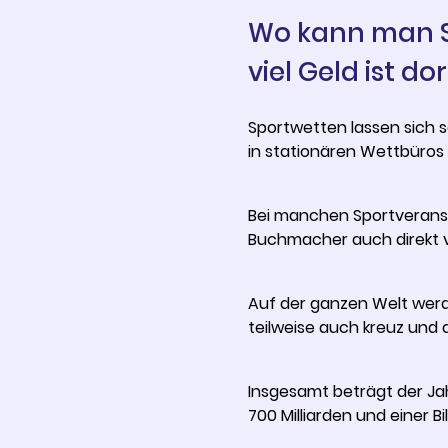
Wo kann man S
viel Geld ist d
Sportwetten lassen sich s
in stationären Wettbüros 
Bei manchen Sportveranst
Buchmacher auch direkt v
Auf der ganzen Welt werd
teilweise auch kreuz und
Insgesamt beträgt der Ja
700 Milliarden und einer Bil