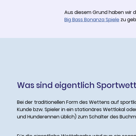
Aus diesem Grund haben wir di
Big Bass Bonanza Spiele
zu geb
Was sind eigentlich Sportwet
Bei der traditionellen Form des Wettens auf sportl
Kunde bzw. Spieler in ein stationäres Wettlokal ode
und Hunderennen üblich) zum Schalter des Buchma