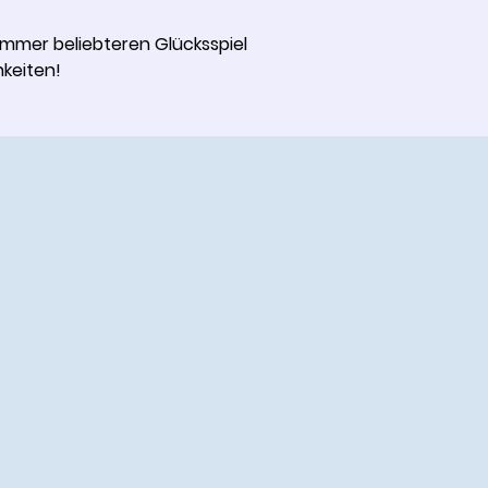
immer beliebteren Glücksspiel
keiten!