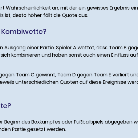
Art Wahrscheinlichkeit an, mit der ein gewisses Ergebnis eint
 ist, desto höher fällt die Quote aus.
. Kombiwette?
en Ausgang einer Partie. Spieler A wettet, dass Team B g
ich kombinieren und haben somit auch einen Einfluss auf
B gegen Team C gewinnt, Team D gegen Team E verliert und
jeweils unterschiedlichen Quoten auf diese Ereignisse we
tte?
r Beginn des Boxkampfes oder Fußballspiels abgegeben w
den Partie gesetzt werden.