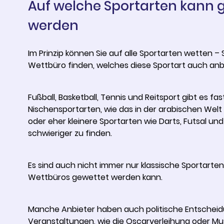
Auf welche Sportarten kann 
werden
Im Prinzip können Sie auf alle Sportarten wetten – 
Wettbüro finden, welches diese Sportart auch anb
Fußball, Basketball, Tennis und Reitsport gibt es fast
Nischensportarten, wie das in der arabischen Wel
oder eher kleinere Sportarten wie Darts, Futsal un
schwieriger zu finden.
Es sind auch nicht immer nur klassische Sportarten,
Wettbüros gewettet werden kann.
Manche Anbieter haben auch politische Entscheid
Veranstaltungen, wie die Oscarverleihung oder M