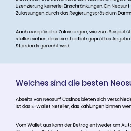
Lizenzierung keinerlei Einschränkungen. Ein Neosurf 
Zulassungen durch das Regierungspräsidium Darms
Auch europäische Zulassungen, wie zum Beispiel übe
stellen sicher, dass ein staatlich geprüftes Angebo
Standards gerecht wird.
Welches sind die besten Neosu
Abseits von Neosurf Casinos bieten sich verschiede
ist das E-Wallet Neteller, das Zahlungen binnen w
Vom Wallet aus kann der Betrag entweder am Auto