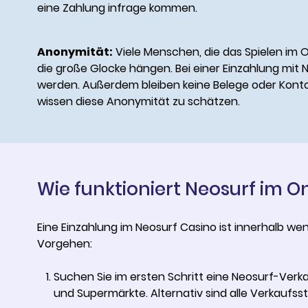
eine Zahlung infrage kommen.
Anonymität:
Viele Menschen, die das Spielen im 
die große Glocke hängen. Bei einer Einzahlung mit
werden. Außerdem bleiben keine Belege oder Konto
wissen diese Anonymität zu schätzen.
Wie funktioniert Neosurf im O
Eine Einzahlung im Neosurf Casino ist innerhalb w
Vorgehen:
Suchen Sie im ersten Schritt eine Neosurf-Verka
und Supermärkte. Alternativ sind alle Verkaufss