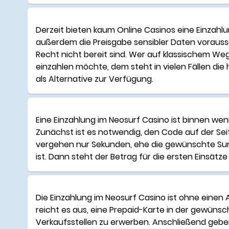
Derzeit bieten kaum Online Casinos eine Einzahlu
außerdem die Preisgabe sensibler Daten vorausset
Recht nicht bereit sind. Wer auf klassischem Weg
einzahlen möchte, dem steht in vielen Fällen d
als Alternative zur Verfügung.
Eine Einzahlung im Neosurf Casino ist binnen we
Zunächst ist es notwendig, den Code auf der Se
vergehen nur Sekunden, ehe die gewünschte S
ist. Dann steht der Betrag für die ersten Einsätz
Die Einzahlung im Neosurf Casino ist ohne einen
reicht es aus, eine Prepaid-Karte in der gewüns
Verkaufsstellen zu erwerben. Anschließend gebe