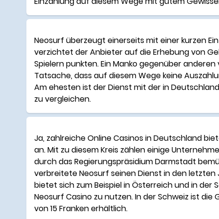
Einzahlung auf diesem Wege mit gutem Gewisse
Neosurf überzeugt einerseits mit einer kurzen E
verzichtet der Anbieter auf die Erhebung von G
Spielern punkten. Ein Manko gegenüber anderen 
Tatsache, dass auf diesem Wege keine Auszahlu
Am ehesten ist der Dienst mit der in Deutschla
zu vergleichen.
Ja, zahlreiche Online Casinos in Deutschland bi
an. Mit zu diesem Kreis zählen einige Unternehme
durch das Regierungspräsidium Darmstadt bemüh
verbreitete Neosurf seinen Dienst in den letzte
bietet sich zum Beispiel in Österreich und in der S
Neosurf Casino zu nutzen. In der Schweiz ist di
von 15 Franken erhältlich.