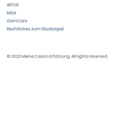
APCW
MGA
GamCare
Rechtliches zum Glücksspiel
© 2023
Meine Casino Erfahrung.
All rights reserved.