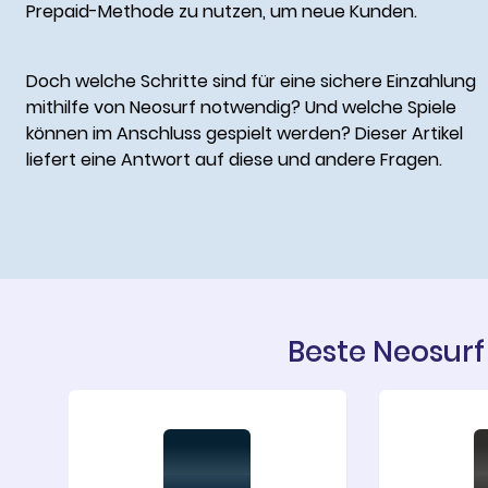
Prepaid-Methode zu nutzen, um neue Kunden.
Doch welche Schritte sind für eine sichere Einzahlung
mithilfe von Neosurf notwendig? Und welche Spiele
können im Anschluss gespielt werden? Dieser Artikel
liefert eine Antwort auf diese und andere Fragen.
Beste Neosurf