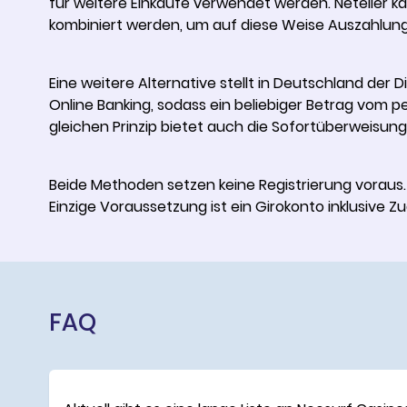
für weitere Einkäufe verwendet werden. Neteller
kombiniert werden, um auf diese Weise Auszahlun
Eine weitere Alternative stellt in Deutschland der D
Online Banking, sodass ein beliebiger Betrag vom
gleichen Prinzip bietet auch die Sofortüberweisung
Beide Methoden setzen keine Registrierung voraus. 
Einzige Voraussetzung ist ein Girokonto inklusive 
FAQ